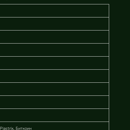
iastrix, Биткоин