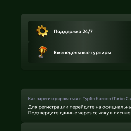
Поддержка 24/7
Еженедельные турниры
Как зарегистрироваться в Турбо Казино (Turbo Ca
Для регистрации перейдите на официальный
Подтвердите данные через ссылку в письме