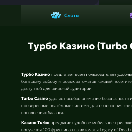
Слоты
Турбо Казино (Turbo
Турбо Казино
предлагает всем пользователям удобный
большому выбору игровых автоматов каждый посетител
доступной для широкой аудитории.
Turbo Casino
уделяет особое внимание безопасности и
проверенные платёжные системы для пополнения счет
пополнениях баланса.
Казино Turbo
предлагает удобное мобильное приложени
получения 100 фриспинов на автоматы Legacy of Dead и 