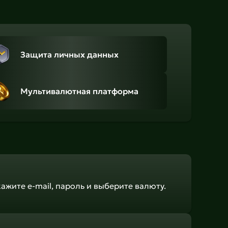
Защита личных данных
Мультивалютная платформа
жите e-mail, пароль и выберите валюту.