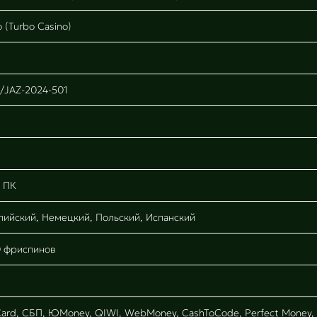
 (Turbo Casino)
/JAZ-2024-501
, ПК
глийский, Немецкий, Польский, Испанский
 фриспинов
Card, СБП, ЮMoney, QIWI, WebMoney, CashToCode, Perfect Money, P